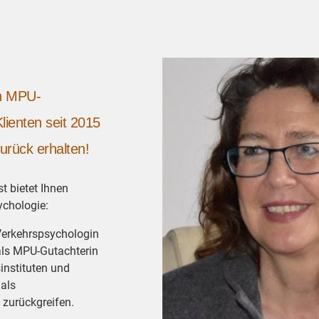
en MPU-
lienten seit 2015
urück erhalten!
t bietet Ihnen
ychologie:
Verkehrspsychologin
als MPU-Gutachterin
instituten und
als
 zurückgreifen.