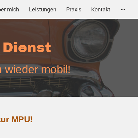
er mich
Leistungen
Praxis
Kontakt
 Dienst
h wieder mobil!
zur MPU!