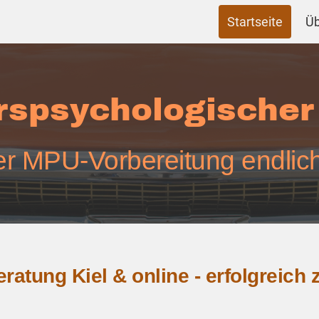
Startseite
Üb
rspsychologischer
rter MPU-Vorbereitung endlic
atung Kiel & online - erfolgreich 